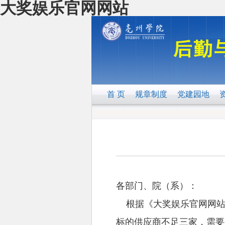
大奖娱乐官网网站
首 页
规章制度
党建园地
各部门、院（系）：
根据《大奖娱乐官网网站采
标的供应商不足三家，需要