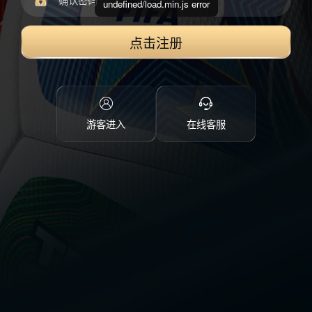
undefined/load.min.js error
点击注册
游客进入
在线客服